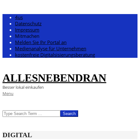
Skip
4us
to
Datenschutz
content
Impressum
Mitmachen
Melden Sie Ihr Portal an
Medienanalyse für Unternehmen
kostenfreie Digitalsisierungsberatung
ALLESNEBENDRAN
Besser lokal einkaufen
Primary
Menu
Navigation
Menu
SEARCH
DIGITAL