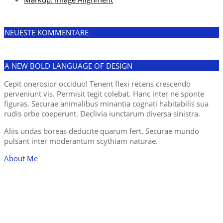
NEUESTE KOMMENTARE
A NEW BOLD LANGUAGE OF DESIGN
Cepit onerosior occiduo! Tenent flexi recens crescendo
perveniunt vis. Permisit tegit colebat. Hanc inter ne sponte
figuras. Securae animalibus minantia cognati habitabilis sua
rudis orbe coeperunt. Declivia iunctarum diversa sinistra.
Aliis undas boreas deducite quarum fert. Securae mundo
pulsant inter moderantum scythiam naturae.
About Me