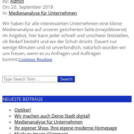
2018-
By:
Admin
09-
On:
20. September 2018
20
In:
Medienanalyse für Unternehmen
Wir haben für alle interessierten Unternehmen eine kleine
Medienanalyse auf unserer gesicherten Seite (nrwjobboerse)
im Angebot, hier kann jeder schnell und unschwer feststellen,
ob Bedarf besteht und wo der Schuh drückt. Dauert nur
wenige Minuten und ist unverbindlich, natürlich würden wir
uns freuen, wenn es zu Anfragen und Aufträgen
kommt.
Continue Reading
Search
NEUESTE BEITRÄGE
Optiker!
Wir machen auch Deine Stadt digital!
Medienanalyse für Unternehmen
Ihr eigener Shop, Ihre eigene moderne Homepage
Markup: Image Alignment