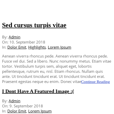
Sed cursus turpis vitae
2018-
By:
Admin
09-
On:
10. September 2018
10
In:
Dolor Emit
,
Highlights
,
Lorem Ipsum
Aenean viverra rhoncus pede. Aenean viverra rhoncus pede.
Fusce vel dui. Sed a libero. Nunc nonummy metus. Etiam vitae
tortor. Vestibulum turpis sem, aliquet eget, lobortis
pellentesque, rutrum eu, nisl. Etiam rhoncus. Nullam quis
ante. Ut tincidunt tincidunt erat. Ut tincidunt tincidunt erat.
Praesent egestas neque eu enim. Donec vitae
Continue Reading
I Dont Have A Featured Image :(
2018-
By:
Admin
09-
On:
9. September 2018
09
In:
Dolor Emit
,
Lorem Ipsum