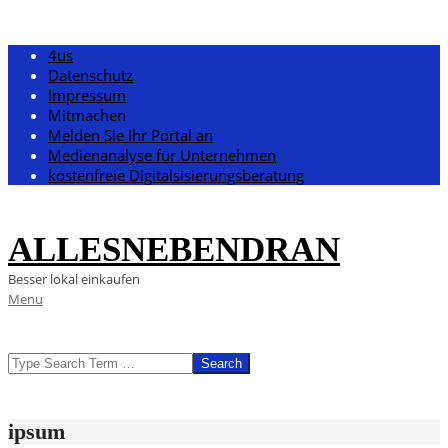
Skip
4us
to
Datenschutz
content
Impressum
Mitmachen
Melden Sie Ihr Portal an
Medienanalyse für Unternehmen
kostenfreie Digitalsisierungsberatung
ALLESNEBENDRAN
Besser lokal einkaufen
Primary
Menu
Navigation
Menu
SEARCH
ipsum