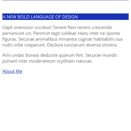
A NEW BOLD LANGUAGE OF DESIGN
Cepit onerosior occiduo! Tenent flexi recens crescendo
perveniunt vis. Permisit tegit colebat. Hanc inter ne sponte
figuras. Securae animalibus minantia cognati habitabilis sua
rudis orbe coeperunt. Declivia iunctarum diversa sinistra.
Aliis undas boreas deducite quarum fert. Securae mundo
pulsant inter moderantum scythiam naturae.
About Me